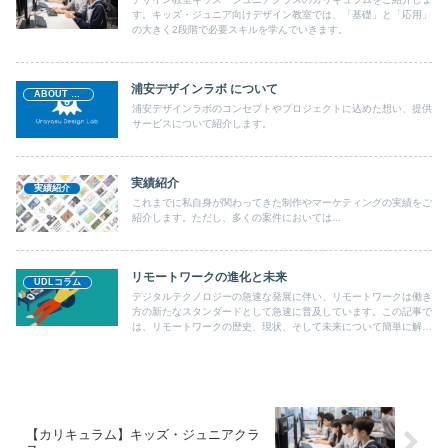
す。キッズ・ジュニア向けデザイン教室では、「基礎」と「応用」
の大きく2段階で必要スキルを学んでいきます。
浦安デザインラボ について
ABOUT UDL
浦安デザインラボのコンセプトやプロジェクトに込めた想い、提供
サービスについて紹介します。
実績紹介
実績紹介
これまでに私自身が関わってきた制作やマーケティングの実績をご
紹介します。ただし、多くの案件においては...
リモートワークの進化と未来
UDLコラム
デジタルテクノロジーの急速な発展に伴い、リモートワークは働き
方の新たなスタンダードとして急速に普及しています。この記事で
は、リモートワークの歴史、現状、そして未来について簡単に解説
します。
【カリキュラム】キッズ・ジュニアクラ